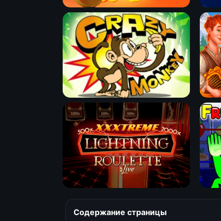
Содержание страницы