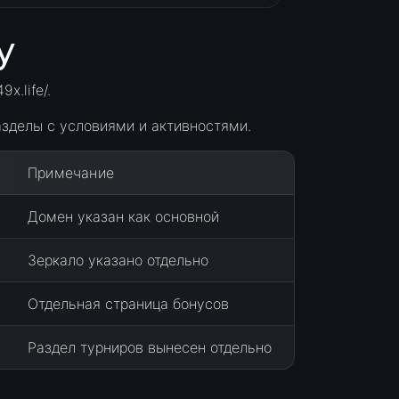
у
x.life/.
азделы с условиями и активностями.
Примечание
Домен указан как основной
Зеркало указано отдельно
Отдельная страница бонусов
Раздел турниров вынесен отдельно