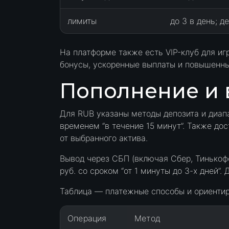
лимиты
до 3 в день; д
На платформе также есть VIP-клуб для иг
бонусы, ускоренные выплаты и повышенны
Пополнение и 
Для RUB указаны методы депозита и диапа
временем “в течение 15 минут”. Также дост
от выбранного актива.
Вывод через СБП (включая Сбер, Тинькофф
руб. со сроком “от 1 минуты до 3-х дней”.
Таблица — платежные способы и ориентир
Операция
Метод