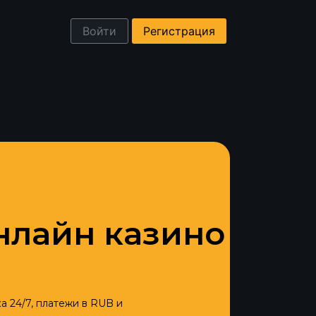
Войти
Регистрация
нлайн казино
а 24/7, платежи в RUB и