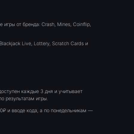
гры от бренда: Crash, Mines, Coinflip,
lackjack Live, Lottery, Scratch Cards и
доступен каждые 3 дня и учитывает
по результатам игры.
00₽ и вводе кода, а по понедельникам —