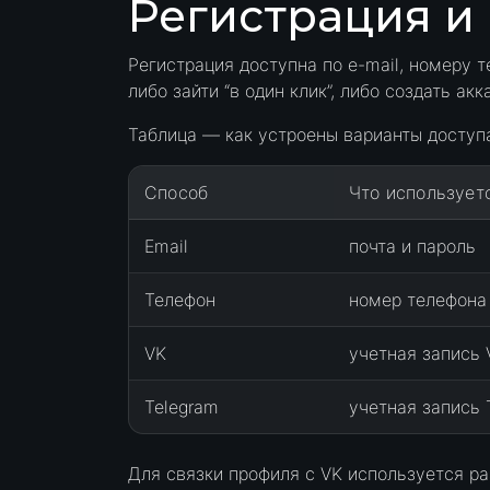
Регистрация и
Регистрация доступна по e-mail, номеру те
либо зайти “в один клик”, либо создать ак
Таблица — как устроены варианты доступа
Способ
Что использует
Email
почта и пароль
Телефон
номер телефона
VK
учетная запись 
Telegram
учетная запись 
Для связки профиля с VK используется ра